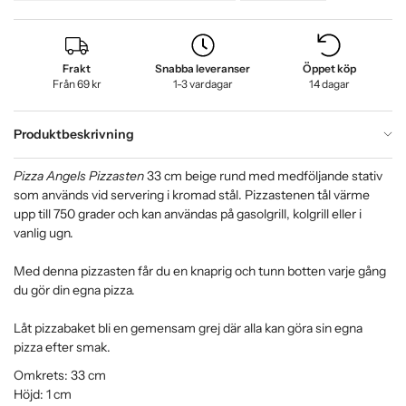
Frakt
Snabba leveranser
Öppet köp
Från 69 kr
1-3 vardagar
14 dagar
Produktbeskrivning
Pizza Angels Pizzasten
33 cm beige rund med medföljande stativ
som används vid servering i kromad stål. Pizzastenen tål värme
upp till 750 grader och kan användas på gasolgrill, kolgrill eller i
vanlig ugn.
Med denna pizzasten får du en knaprig och tunn botten varje gång
du gör din egna pizza.
Låt pizzabaket bli en gemensam grej där alla kan göra sin egna
pizza efter smak.
Omkrets: 33 cm
Höjd: 1 cm