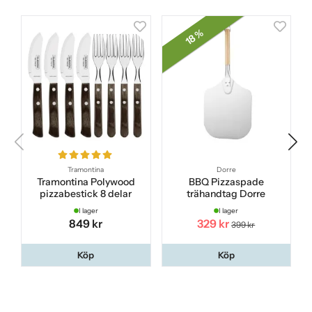
18 %
Tramontina
Dorre
Tramontina Polywood
BBQ Pizzaspade
pizzabestick 8 delar
trähandtag Dorre
I lager
I lager
849 kr
329 kr
399 kr
Köp
Köp