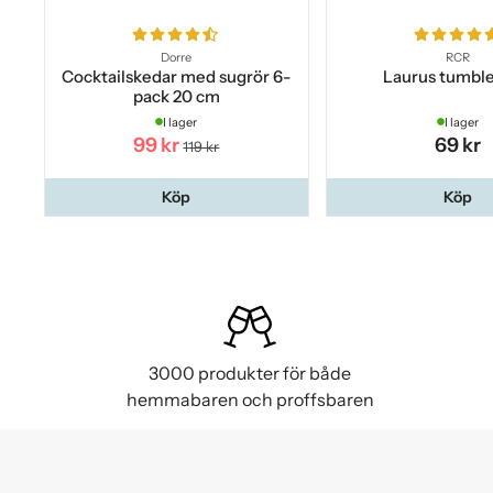
Dorre
RCR
Cocktailskedar med sugrör 6-
Laurus tumble
pack 20 cm
I lager
I lager
99 kr
69 kr
119 kr
Köp
Köp
3000 produkter för både
hemmabaren och proffsbaren