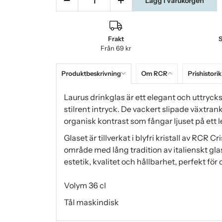
Lägg i varukorgen
Frakt
S
Från 69 kr
Produktbeskrivning
Om RCR
Prishistorik
Laurus drinkglas är ett elegant och uttrycks
stilrent intryck. De vackert slipade växtrank
organisk kontrast som fångar ljuset på ett l
Glaset är tillverkat i blyfri kristall av RCR Cr
område med lång tradition av italienskt gl
estetik, kvalitet och hållbarhet, perfekt för 
Volym 36 cl
Tål maskindisk