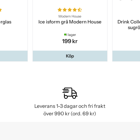
Modern House
rglas
Ice isform grå Modern House
Drink Col
sugrö
I lager
199 kr
Köp
Leverans 1-3 dagar och fri frakt
över 990 kr (ord. 69 kr)