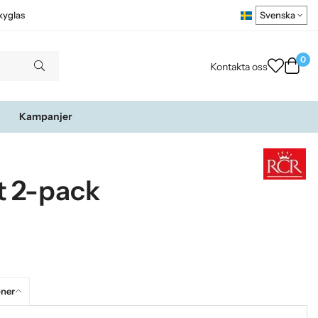
kyglas
0
Kontakta oss
Kampanjer
t 2-pack
oner