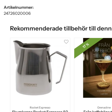
Artikelnummer:
24726020006
Rekommenderade tillbehör till denn
17 %
Rocket Espresso
Grenadine
Skumkanna Rocket Espresso 50
Från kaffeböna ti