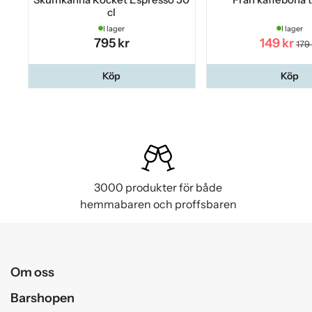
cl
I lager
I lager
795 kr
149 kr
179
Köp
Köp
3000 produkter för både
hemmabaren och proffsbaren
Om oss
Barshopen