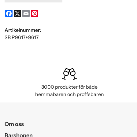
Facebook
X
Email
Pinterest
Artikelnummer:
SB P9617+9617
3000 produkter för både
hemmabaren och proffsbaren
Om oss
Barshopen