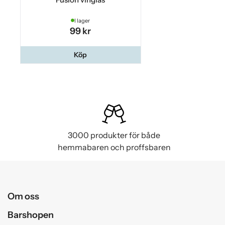
I lager
99 kr
Köp
3000 produkter för både
hemmabaren och proffsbaren
Om oss
Barshopen