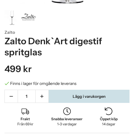
Zalto
Zalto Denk`Art digestif
spritglas
499 kr
Finns i lager för omgående leverans
Lägg i varukorgen
Frakt
Snabba leveranser
Öppet köp
Från 69 kr
1-3 vardagar
14 dagar