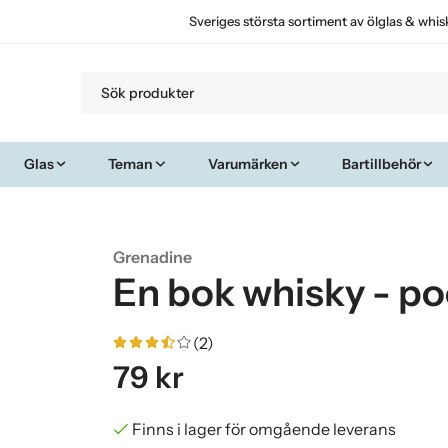
Sveriges största sortiment av ölglas & whis
Glas
Teman
Varumärken
Bartillbehör
Grenadine
En bok whisky - p
(2)
79 kr
Finns i lager för omgående leverans