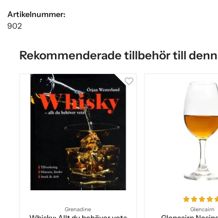
Artikelnummer:
902
Rekommenderade tillbehör till denn
Grenadine
Glencairn
Whisky: Allt du behöver veta
Glencairn Nosin