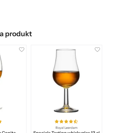
a produkt
Royal Leerdam
g Copita
Specials Tasting whiskyglas 13 cl