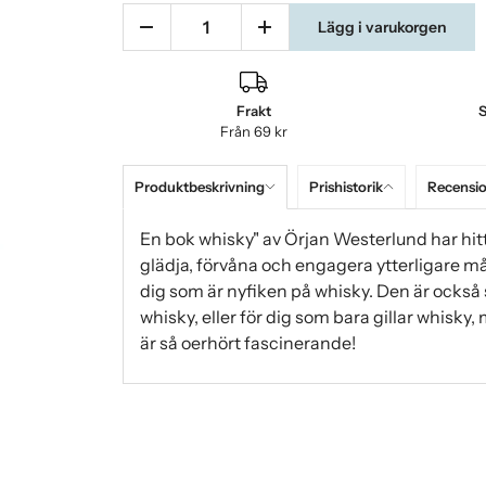
Lägg i varukorgen
Frakt
S
Från 69 kr
Produktbeskrivning
Prishistorik
Recensi
En bok whisky" av Örjan Westerlund har hitti
glädja, förvåna och engagera ytterligare m
dig som är nyfiken på whisky. Den är också 
whisky, eller för dig som bara gillar whisky
är så oerhört fascinerande!