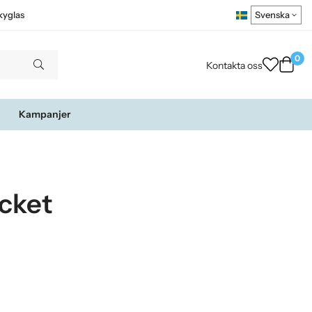
kyglas
0
Kontakta oss
Kampanjer
ocket