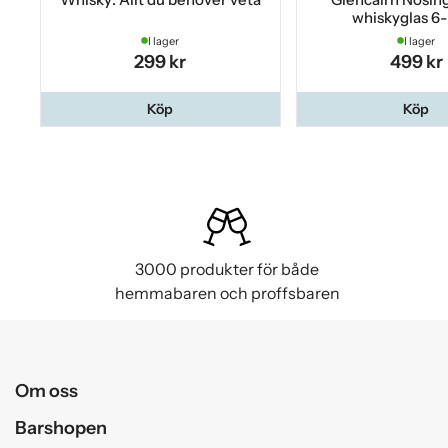
whiskyglas 6
I lager
I lager
299 kr
499 kr
Köp
Köp
3000 produkter för både
hemmabaren och proffsbaren
Om oss
Barshopen