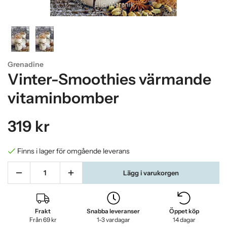
Grenadine
Vinter-Smoothies värmande
vitaminbomber
319 kr
Finns i lager för omgående leverans
Lägg i varukorgen
Frakt
Snabba leveranser
Öppet köp
Från 69 kr
1-3 vardagar
14 dagar