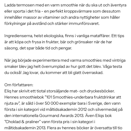
Ladda termosen med en varm smoothie när du ska ut och äventyra
eller sporta i det fria - en perfekt kroppsvärmare som dessutom
innehåller massor av vitaminer och andra nyttigheter som håller
förkylningar på avstånd och stärker immunförsvaret.
Ingredienserna, helst ekologiska, finns i vanliga mataffärer. Ett tips
är att köpa och frysa in frukter, bär och grönsaker när de har
säsong, det spar både tid och pengar.
När jag började experimentera med varma smoothies med vintriga
smaker blev jag helt överrumplad av hur gott det blev. Våga testa
du också! Jag lovar, du kommer att bli glatt överraskad.
Om författaren:
Eliq har skrivit ett tiotal storsäljande mat- och dryckesböcker.
Hennes smoothiebok "101 Smoothies-underbara fruktdrinkar att
njuta av", är såld i över 50 000 exemplar bara i Sverige, den vann
första i sin kategori vid måltidsakademin 2012 och silvermedalj på
den internationella Gourmand Awards 2013. Även Eliqs bok
"Choklad & praliner" vann första pris i sin kategori i
måltidsakademin 2013. Flera av hennes böcker är översatta till tio