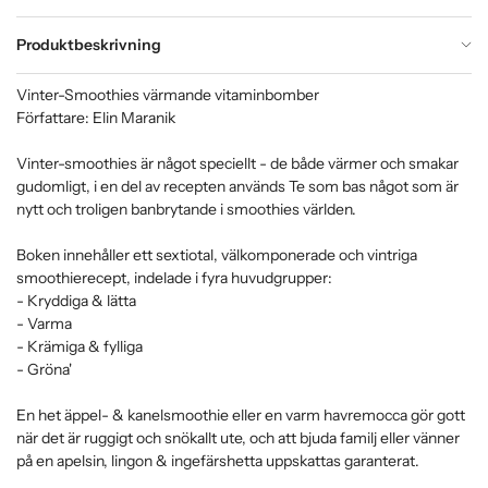
Produktbeskrivning
Vinter-Smoothies värmande vitaminbomber
Författare: Elin Maranik
Vinter-smoothies är något speciellt - de både värmer och smakar
gudomligt, i en del av recepten används Te som bas något som är
nytt och troligen banbrytande i smoothies världen.
Boken innehåller ett sextiotal, välkomponerade och vintriga
smoothierecept, indelade i fyra huvudgrupper:
- Kryddiga & lätta
- Varma
- Krämiga & fylliga
- Gröna'
En het äppel- & kanelsmoothie eller en varm havremocca gör gott
när det är ruggigt och snökallt ute, och att bjuda familj eller vänner
på en apelsin, lingon & ingefärshetta uppskattas garanterat.