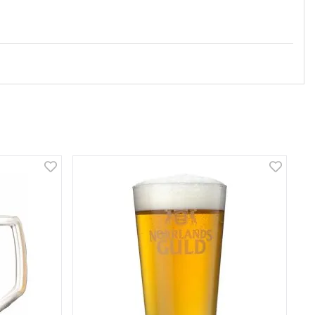
t och är angenämt att dricka ur!