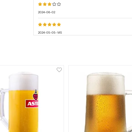
2024-06-02
2024-05-05
-
MS
Toppen produkt
2019-06-09
-
Martin
2019-02-07
Ett kvalitetsglas kort och gott! Tunt och fin
Se recensioner på fler språk...