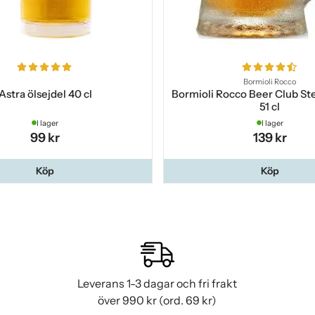
Bormioli Rocco
Astra ölsejdel 40 cl
Bormioli Rocco Beer Club Ste
51 cl
I lager
I lager
99 kr
139 kr
Köp
Köp
Leverans 1-3 dagar och fri frakt
över 990 kr (ord. 69 kr)