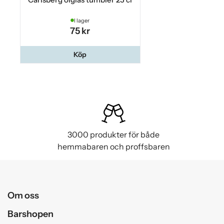
I lager
75 kr
Köp
3000 produkter för både
hemmabaren och proffsbaren
Om oss
Barshopen