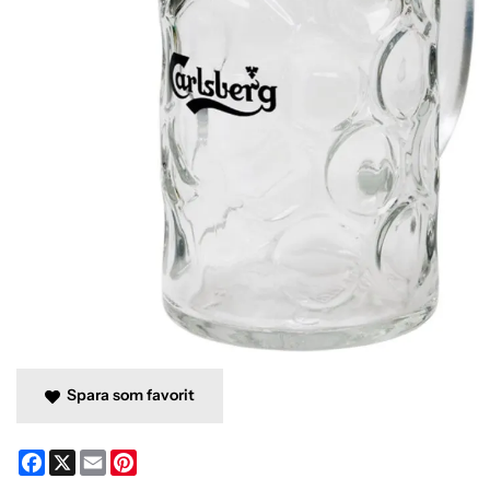
Spara som favorit
Facebook
X
Email
Pinterest