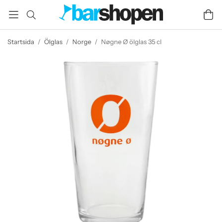
Startsida
/
Ölglas
/
Norge
/
Nøgne Ø ölglas 35 cl