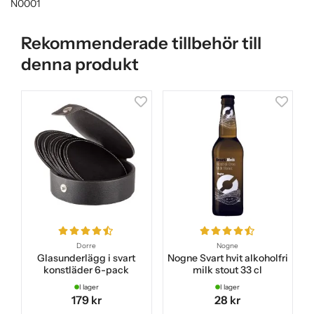
N0001
Rekommenderade tillbehör till
denna produkt
Dorre
Nogne
Glasunderlägg i svart
Nogne Svart hvit alkoholfri
konstläder 6-pack
milk stout 33 cl
I lager
I lager
179 kr
28 kr