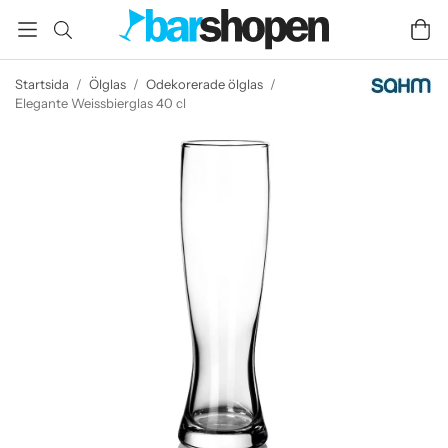
Startsida
/
Ölglas
/
Odekorerade ölglas
/
Elegante Weissbierglas 40 cl