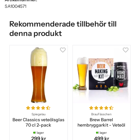
SA1004571
Rekommenderade tillbehör till
denna produkt
Spiegelau
BrauFässchen
Beer Classics veteölsglas
Brew Barrel
70 cl 2-pack
hembryggarkit - Veteöl
I lager
I lager
299 kr
499 kr