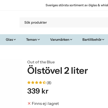
Sveriges största sortiment av ölglas & whis
Glas
Teman
Varumärken
Bartillbehör
Out of the Blue
Ölstövel 2 liter
(8)
339 kr
Finns ej i lagret