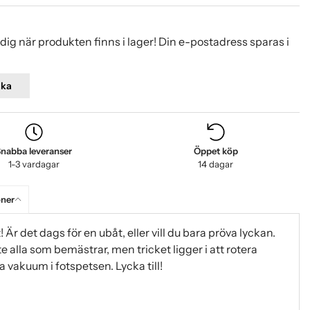
ig när produkten finns i lager! Din e-postadress sparas i
aka
nabba leveranser
Öppet köp
1-3 vardagar
14 dagar
oner
 Är det dags för en ubåt, eller vill du bara pröva lyckan.
te alla som bemästrar, men tricket ligger i att rotera
a vakuum i fotspetsen. Lycka till!