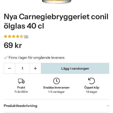
Nya Carnegiebryggeriet conil
ölglas 40 cl
(5)
69 kr
Finns i lager för omgående leverans
Lägg i varukorgen
Frakt
Snabba leveranser
Öppet köp
Från 69 kr
1-3 vardagar
14 dagar
Produktbeskrivning