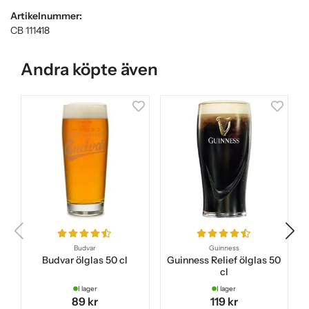
Artikelnummer:
CB 111418
Andra köpte även
Budvar
Guinness
Budvar ölglas 50 cl
Guinness Relief ölglas 50
cl
I lager
I lager
89 kr
119 kr