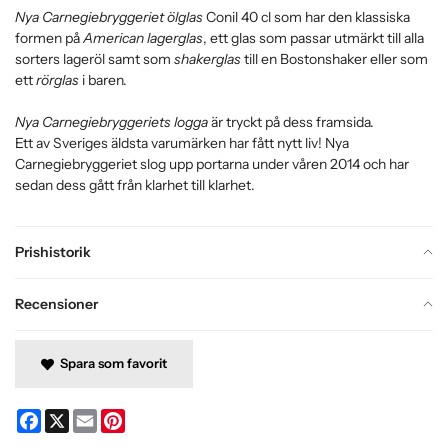
Nya Carnegiebryggeriet ölglas
Conil 40 cl som har den klassiska
formen på
American lagerglas
, ett glas som passar utmärkt till alla
sorters lageröl samt som
shakerglas
till en Bostonshaker eller som
ett
rörglas
i baren.
Nya Carnegiebryggeriets logga
är tryckt på dess framsida.
Ett av Sveriges äldsta varumärken har fått nytt liv! Nya
Carnegiebryggeriet slog upp portarna under våren 2014 och har
sedan dess gått från klarhet till klarhet.
Prishistorik
Recensioner
Spara som favorit
Facebook
X
Email
Pinterest