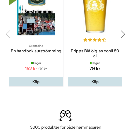
Grenadine
En handbok surströmming
Pripps Blå ölglas conil 50
cl
I lager
I lager
152 kr
79 kr
179 kr
Köp
Köp
3000 produkter för både hemmabaren