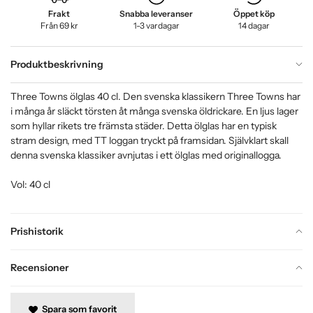
Frakt
Snabba leveranser
Öppet köp
Från 69 kr
1-3 vardagar
14 dagar
Produktbeskrivning
Three Towns ölglas 40 cl. Den svenska klassikern Three Towns har
i många år släckt törsten åt många svenska öldrickare. En ljus lager
som hyllar rikets tre främsta städer. Detta ölglas har en typisk
stram design, med TT loggan tryckt på framsidan. Självklart skall
denna svenska klassiker avnjutas i ett ölglas med originallogga.
Vol: 40 cl
Prishistorik
Recensioner
Spara som favorit