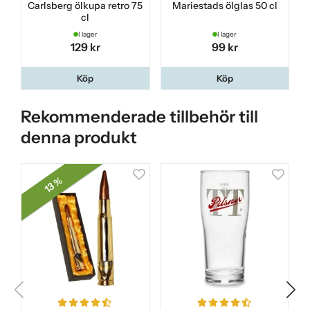
Carlsberg ölkupa retro 75
Mariestads ölglas 50 cl
cl
I lager
I lager
129 kr
99 kr
Köp
Köp
Rekommenderade tillbehör till
denna produkt
13 %