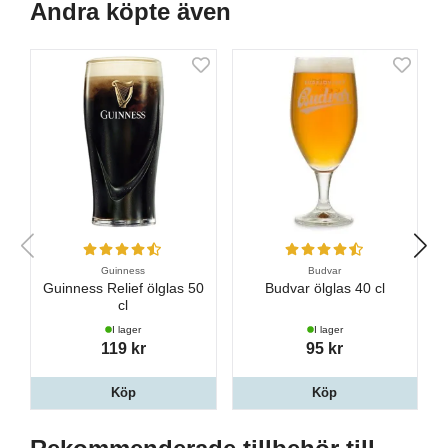
Andra köpte även
Guinness
Budvar
Guinness Relief ölglas 50
Budvar ölglas 40 cl
cl
I lager
I lager
119 kr
95 kr
Köp
Köp