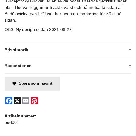
"Budějovický Budvar" är en av de högst ansedda tjeckiska lager
ölen. Budvar-loggan är tryckt överst och på motsatta sidan är
Budějovický tryckt. Glaset har även en markering för 50 cl på
sidan.
OBS: Ny design sedan 2021-06-22
Prishistorik
Recensioner
Spara som favorit
Facebook
X
Email
Pinterest
Artikelnummer:
bud001