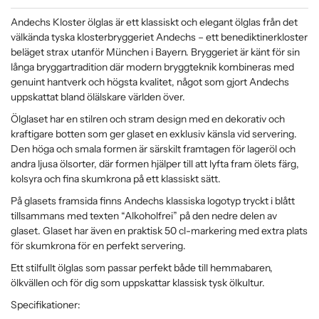
Andechs Kloster ölglas är ett klassiskt och elegant ölglas från det
välkända tyska klosterbryggeriet Andechs – ett benediktinerkloster
beläget strax utanför München i Bayern. Bryggeriet är känt för sin
långa bryggartradition där modern bryggteknik kombineras med
genuint hantverk och högsta kvalitet, något som gjort Andechs
uppskattat bland ölälskare världen över.
Ölglaset har en stilren och stram design med en dekorativ och
kraftigare botten som ger glaset en exklusiv känsla vid servering.
Den höga och smala formen är särskilt framtagen för lageröl och
andra ljusa ölsorter, där formen hjälper till att lyfta fram ölets färg,
kolsyra och fina skumkrona på ett klassiskt sätt.
På glasets framsida finns Andechs klassiska logotyp tryckt i blått
tillsammans med texten “Alkoholfrei” på den nedre delen av
glaset. Glaset har även en praktisk 50 cl-markering med extra plats
för skumkrona för en perfekt servering.
Ett stilfullt ölglas som passar perfekt både till hemmabaren,
ölkvällen och för dig som uppskattar klassisk tysk ölkultur.
Specifikationer: