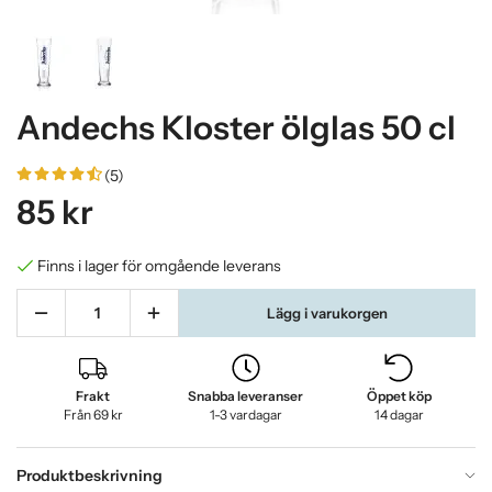
Andechs Kloster ölglas 50 cl
(5)
85 kr
Finns i lager för omgående leverans
Lägg i varukorgen
Frakt
Snabba leveranser
Öppet köp
Från 69 kr
1-3 vardagar
14 dagar
Produktbeskrivning