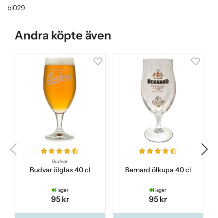
bi029
Andra köpte även
Budvar
Budvar ölglas 40 cl
Bernard ölkupa 40 cl
I lager
I lager
95 kr
95 kr