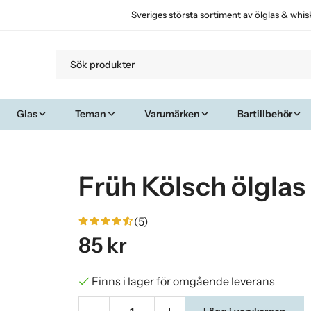
Sveriges största sortiment av ölglas & whis
Glas
Teman
Varumärken
Bartillbehör
Früh Kölsch ölglas 
(5)
85 kr
Finns i lager för omgående leverans