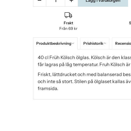
Lägg i varukorgen
Frakt
S
Från 69 kr
Produktbeskrivning
Prishistorik
Recensi
40 cl Früh Kölsch ölglas. Kölsch är den klas
får lagras på låg temperatur. Fruh Kölsch ä
Friskt, lättdrucket och med balanserad beska
och inte så stort. Stilen på ölglaset kallas 
framsida.