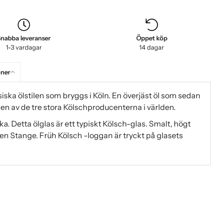
nabba leveranser
Öppet köp
1-3 vardagar
14 dagar
oner
siska ölstilen som bryggs i Köln. En överjäst öl som sedan
r en av de tre stora Kölschproducenterna i världen.
. Detta ölglas är ett typiskt Kölsch-glas. Smalt, högt
även Stange. Früh Kölsch -loggan är tryckt på glasets