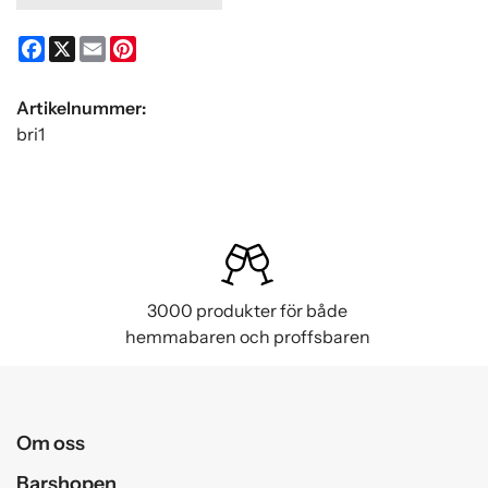
Facebook
X
Email
Pinterest
Artikelnummer:
bri1
3000 produkter för både
hemmabaren och proffsbaren
Om oss
Barshopen