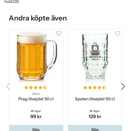
hob026
Andra köpte även
Sahm
Prag ölsejdel 50 cl
Spaten ölsejdel 50 cl
I lager
I lager
99 kr
129 kr
Köp
Köp