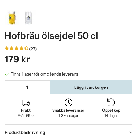
Hofbräu ölsejdel 50 cl
(27)
179 kr
Finns i lager för omgående leverans
Lägg i varukorgen
Frakt
Snabba leveranser
Öppet köp
Från 69 kr
1-3 vardagar
14 dagar
Produktbeskrivning