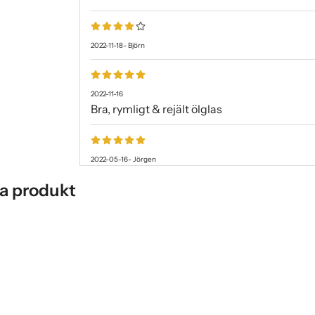
2022-11-18
-
Björn
2022-11-16
Bra, rymligt & rejält ölglas
2022-05-16
-
Jörgen
a produkt
2021-09-20
-
Robert
Väldigt trevligt glas att dricka ur, lagom tjoc
2021-07-12
-
Mattias