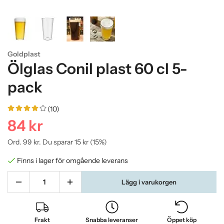
Goldplast
Ölglas Conil plast 60 cl 5-
pack
(10)
84 kr
Ord.
99 kr
. Du sparar
15 kr
(
15
%)
Finns i lager för omgående leverans
Lägg i varukorgen
Frakt
Snabba leveranser
Öppet köp