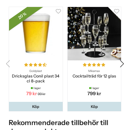
20 %
Goldplast
Mikamax
Dricksglas Conil plast 34
Cocktailträd för 12 glas
cl 8-pack
I lager
I lager
79 kr
799 kr
99 kr
Köp
Köp
Rekommenderade tillbehör till