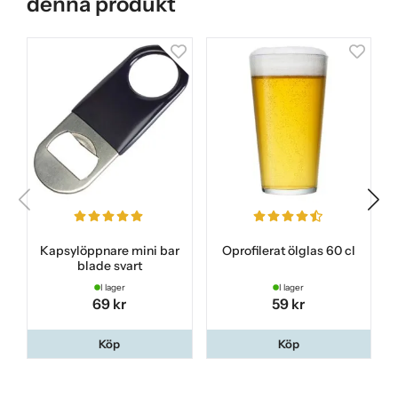
denna produkt
Kapsylöppnare mini bar
Oprofilerat ölglas 60 cl
blade svart
I lager
I lager
69 kr
59 kr
Köp
Köp