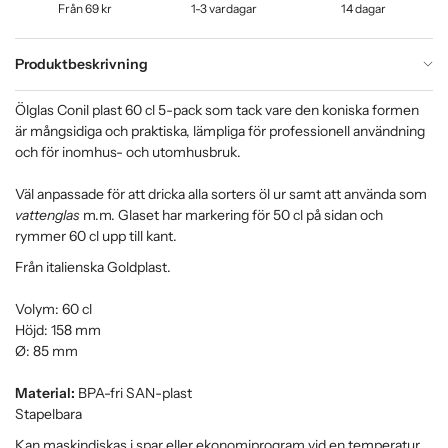
Från 69 kr
1-3 vardagar
14 dagar
Produktbeskrivning
Ölglas Conil plast 60 cl 5-pack som tack vare den koniska formen
är mångsidiga och praktiska, lämpliga för professionell användning
och för inomhus- och utomhusbruk.
Väl anpassade för att dricka alla sorters öl ur samt att använda som
vattenglas
m.m. Glaset har markering för 50 cl på sidan och
rymmer 60 cl upp till kant.
Från italienska Goldplast.
Volym: 60 cl
Höjd: 158 mm
Ø: 85 mm
Material:
BPA-fri SAN-plast
Stapelbara
Kan maskindiskas i spar eller ekonomiprogram vid en temperatur