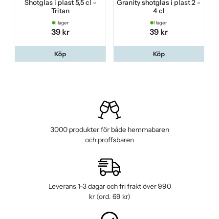
Shotglas i plast 5,5 cl -
Granity shotglas i plast 2 -
Tritan
4 cl
I lager
I lager
39 kr
39 kr
Köp
Köp
3000 produkter för både hemmabaren
och proffsbaren
Leverans 1-3 dagar och fri frakt över 990
kr (ord. 69 kr)