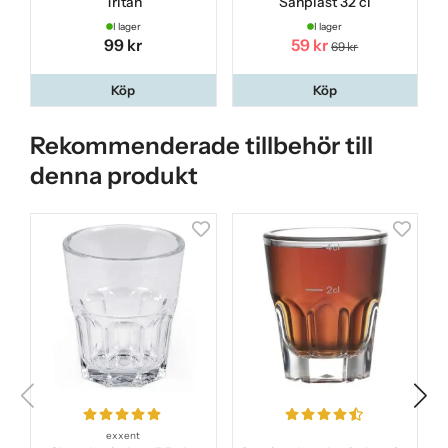
Tritan
Sanplast 32 cl
I lager
I lager
99 kr
59 kr
69 kr
Köp
Köp
Rekommenderade tillbehör till
denna produkt
exxent