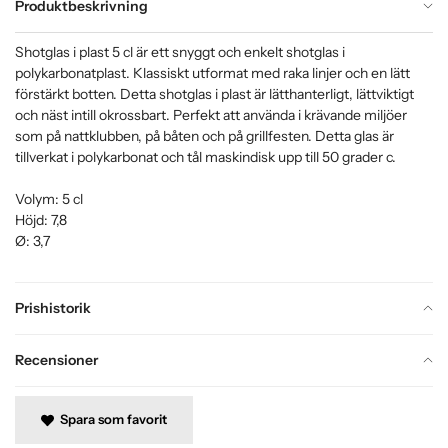
Produktbeskrivning
Shotglas i plast 5 cl är ett snyggt och enkelt shotglas i
polykarbonatplast. Klassiskt utformat med raka linjer och en lätt
förstärkt botten. Detta shotglas i plast är lätthanterligt, lättviktigt
och näst intill okrossbart. Perfekt att använda i krävande miljöer
som på nattklubben, på båten och på grillfesten. Detta glas är
tillverkat i polykarbonat och tål maskindisk upp till 50 grader c.
Volym: 5 cl
Höjd: 7,8
Ø: 3,7
Prishistorik
Recensioner
Spara som favorit