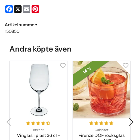
Facebook
X
Email
Pinterest
Artikelnummer:
150850
Andra köpte även
14 %
exxent
Goldplast
Vinglas i plast 36 cl -
Firenze DOF rocksglas
C