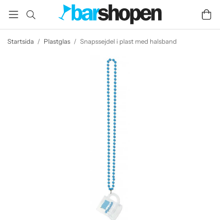
Startsida
/
Plastglas
/
Snapssejdel i plast med halsband