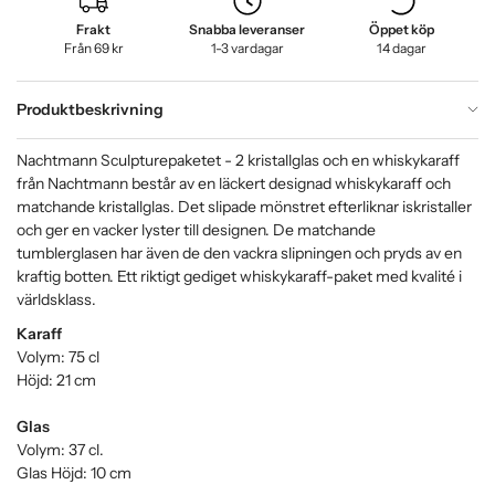
Frakt
Snabba leveranser
Öppet köp
Från 69 kr
1-3 vardagar
14 dagar
Produktbeskrivning
Nachtmann Sculpturepaketet - 2 kristallglas och en whiskykaraff
från Nachtmann består av en läckert designad whiskykaraff och
matchande kristallglas. Det slipade mönstret efterliknar iskristaller
och ger en vacker lyster till designen. De matchande
tumblerglasen har även de den vackra slipningen och pryds av en
kraftig botten. Ett riktigt gediget whiskykaraff-paket med kvalité i
världsklass.
Karaff
Volym: 75 cl
Höjd: 21 cm
Glas
Volym: 37 cl.
Glas Höjd: 10 cm