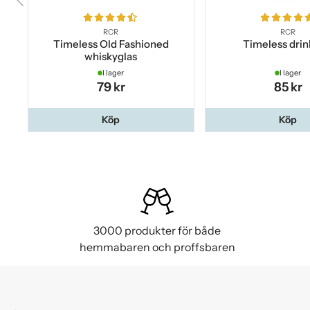
RCR
RCR
Timeless Old Fashioned
Timeless drin
whiskyglas
I lager
I lager
79 kr
85 kr
Köp
Köp
3000 produkter för både
hemmabaren och proffsbaren