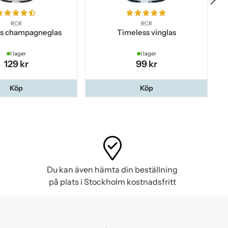
RCR
RCR
s champagneglas
Timeless vinglas
I lager
I lager
129 kr
99 kr
Köp
Köp
Du kan även hämta din beställning
på plats i Stockholm kostnadsfritt