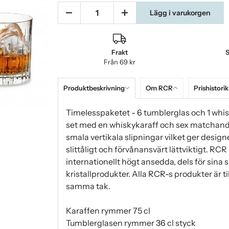
Lägg i varukorgen
Frakt
S
Från 69 kr
Produktbeskrivning
Om RCR
Prishistorik
Timelesspaketet - 6 tumblerglas och 1 whisky
set med en whiskykaraff och sex matchande
smala vertikala slipningar vilket ger design
slittåligt och förvånansvärt lättviktigt. RCR
internationellt högt ansedda, dels för sina
kristallprodukter. Alla RCR-s produkter är ti
samma tak.
Karaffen rymmer 75 cl
Tumblerglasen rymmer 36 cl styck