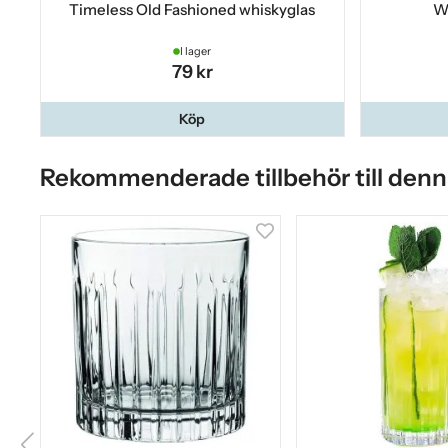
Timeless Old Fashioned whiskyglas
Wh
I lager
79 kr
Köp
Rekommenderade tillbehör till denn