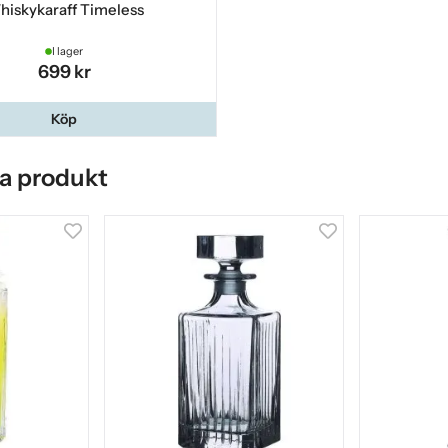
iskykaraff Timeless
I lager
699 kr
Köp
a produkt