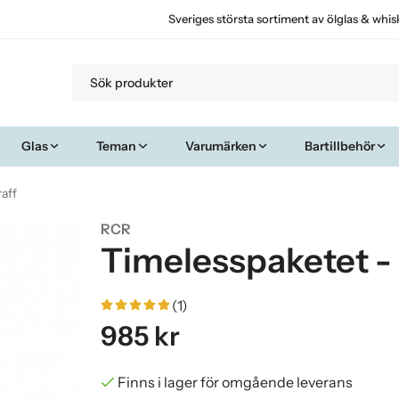
Sveriges största sortiment av ölglas & whis
Glas
Teman
Varumärken
Bartillbehör
raff
RCR
Timelesspaketet - 
(1)
985 kr
Finns i lager för omgående leverans