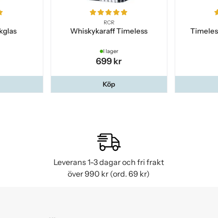
RCR
kglas
Whiskykaraff Timeless
Timeles
I lager
699 kr
Köp
Leverans 1-3 dagar och fri frakt
över 990 kr (ord. 69 kr)