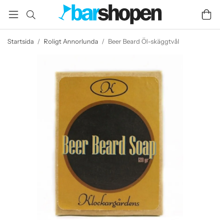
Startsida
/
Roligt Annorlunda
/
Beer Beard Öl-skäggtvål