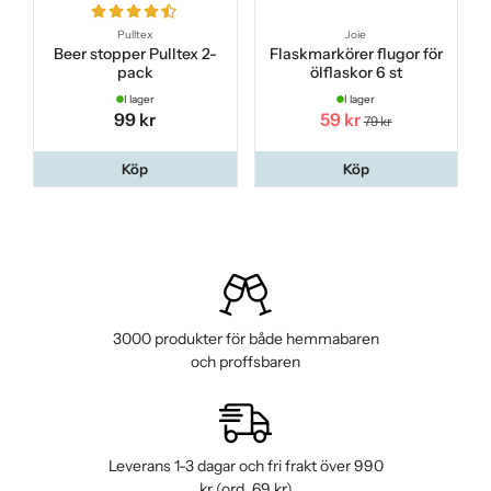
Pulltex
Joie
Beer stopper Pulltex 2-
Flaskmarkörer flugor för
pack
ölflaskor 6 st
I lager
I lager
99 kr
59 kr
79 kr
Köp
Köp
3000 produkter för både hemmabaren
och proffsbaren
Leverans 1-3 dagar och fri frakt över 990
kr (ord. 69 kr)