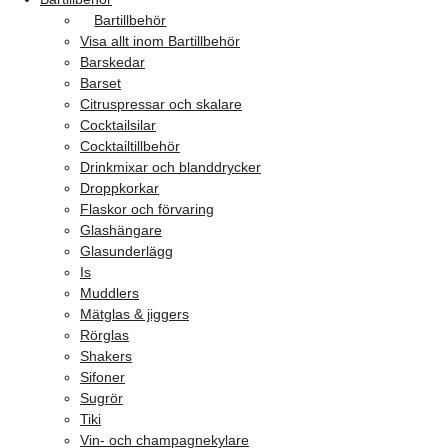
Bartillbehör
Visa allt inom Bartillbehör
Barskedar
Barset
Citruspressar och skalare
Cocktailsilar
Cocktailtillbehör
Drinkmixar och blanddrycker
Droppkorkar
Flaskor och förvaring
Glashängare
Glasunderlägg
Is
Muddlers
Mätglas & jiggers
Rörglas
Shakers
Sifoner
Sugrör
Tiki
Vin- och champagnekylare