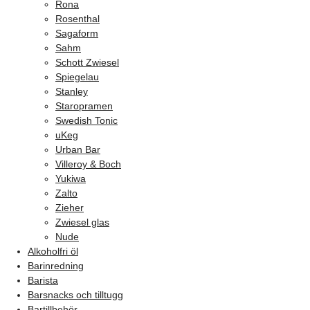
Rona
Rosenthal
Sagaform
Sahm
Schott Zwiesel
Spiegelau
Stanley
Staropramen
Swedish Tonic
uKeg
Urban Bar
Villeroy & Boch
Yukiwa
Zalto
Zieher
Zwiesel glas
Nude
Alkoholfri öl
Barinredning
Barista
Barsnacks och tilltugg
Bartillbehör