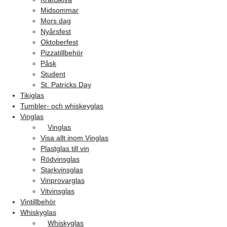
Midsommar
Mors dag
Nyårsfest
Oktoberfest
Pizzatillbehör
Påsk
Student
St. Patricks Day
Tikiglas
Tumbler- och whiskeyglas
Vinglas
Vinglas
Visa allt inom Vinglas
Plastglas till vin
Rödvinsglas
Starkvinsglas
Vinprovarglas
Vitvinsglas
Vintillbehör
Whiskyglas
Whiskyglas