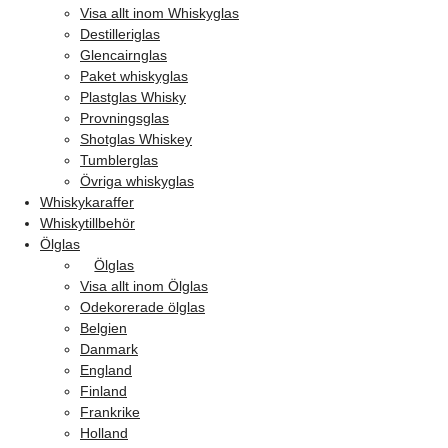
Visa allt inom Whiskyglas
Destilleriglas
Glencairnglas
Paket whiskyglas
Plastglas Whisky
Provningsglas
Shotglas Whiskey
Tumblerglas
Övriga whiskyglas
Whiskykaraffer
Whiskytillbehör
Ölglas
Ölglas
Visa allt inom Ölglas
Odekorerade ölglas
Belgien
Danmark
England
Finland
Frankrike
Holland