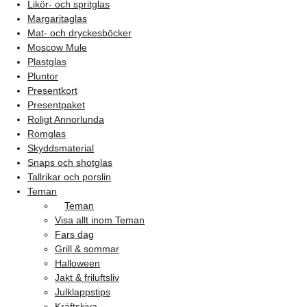
Likör- och spritglas
Margaritaglas
Mat- och dryckesböcker
Moscow Mule
Plastglas
Pluntor
Presentkort
Presentpaket
Roligt Annorlunda
Romglas
Skyddsmaterial
Snaps och shotglas
Tallrikar och porslin
Teman
Teman
Visa allt inom Teman
Fars dag
Grill & sommar
Halloween
Jakt & friluftsliv
Julklappstips
Kräftskiva