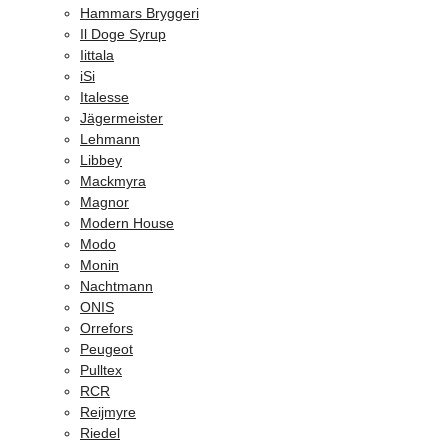
Hammars Bryggeri
Il Doge Syrup
Iittala
iSi
Italesse
Jägermeister
Lehmann
Libbey
Mackmyra
Magnor
Modern House
Modo
Monin
Nachtmann
ONIS
Orrefors
Peugeot
Pulltex
RCR
Reijmyre
Riedel