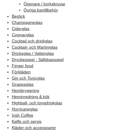
Öppnare / korkskruvar
Övriga bartillbehör
Bestick
Champagneglas
Ciderglas
Cognacglas
Cocktail och drinkglas
Cocktail- och Martiniglas
Dricksglas / Vattenglas
Dryckesspel - Sällskapsspel
Finger food
Förkläden
Gin och Tonicglas
Grappaglas
Hembryggning
Heminredning & kök
Highball- och longdrinkglas
Hurricaneglas
Irish Coffee
Kaffe och servis
Kläder och accessoarer