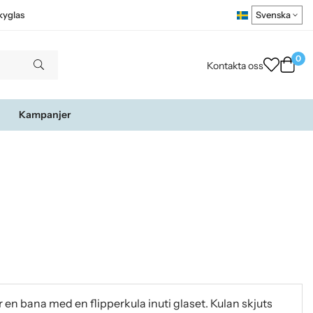
kyglas
0
Kontakta oss
Kampanjer
ar en bana med en flipperkula inuti glaset. Kulan skjuts