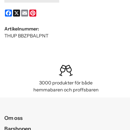
Facebook
X
Email
Pinterest
Artikelnummer:
THUP BBZPBALPNT
3000 produkter för både
hemmabaren och proffsbaren
Om oss
Barshopen