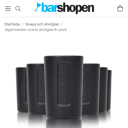
Startsida
/
Snaps och shotglas
/
Jägermeister svarta shotglas 6-pack