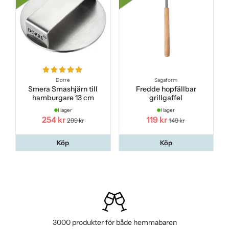
Dorre
Sagaform
Smera Smashjärn till
Fredde hopfällbar
hamburgare 13 cm
grillgaffel
I lager
I lager
254 kr
119 kr
299 kr
149 kr
Köp
Köp
3000 produkter för både hemmabaren