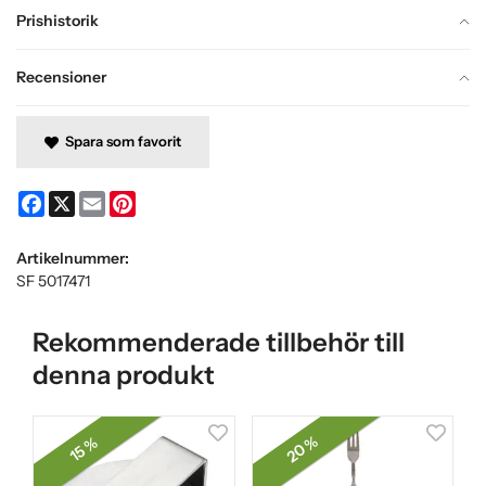
Prishistorik
Recensioner
Spara som favorit
Facebook
X
Email
Pinterest
Artikelnummer:
SF 5017471
Rekommenderade tillbehör till
denna produkt
20 %
15 %