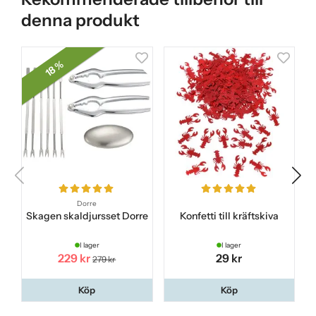
denna produkt
18 %
Dorre
Skagen skaldjursset Dorre
Konfetti till kräftskiva
I lager
I lager
229 kr
29 kr
279 kr
Köp
Köp