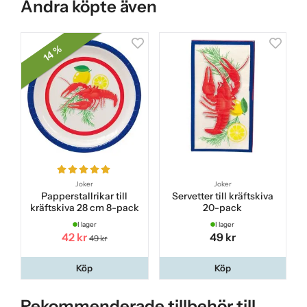
Andra köpte även
14 %
Joker
Joker
Papperstallrikar till
Servetter till kräftskiva
kräftskiva 28 cm 8-pack
20-pack
I lager
I lager
42 kr
49 kr
49 kr
Köp
Köp
Rekommenderade tillbehör till