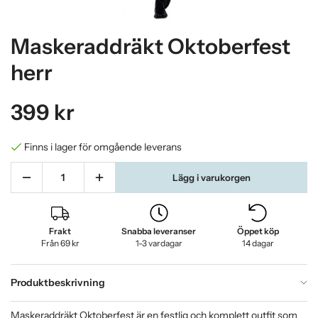
Maskeraddräkt Oktoberfest
herr
399 kr
Finns i lager för omgående leverans
Lägg i varukorgen
Frakt
Snabba leveranser
Öppet köp
Från 69 kr
1-3 vardagar
14 dagar
Produktbeskrivning
Maskeraddräkt Oktoberfest är en festlig och komplett outfit som