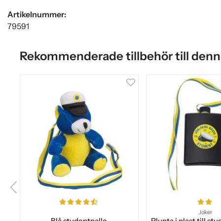
Artikelnummer:
79591
Rekommenderade tillbehör till denn
Joker
Blå studentnalle
Plunta i plast till st