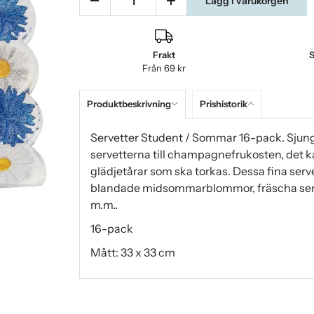
Lägg i varukorgen
Frakt
S
Från 69 kr
Produktbeskrivning
Prishistorik
Servetter Student / Sommar 16-pack. Sjung 
servetterna till champagnefrukosten, det 
glädjetårar som ska torkas. Dessa fina ser
blandade midsommarblommor, fräscha serv
m.m..
16-pack
Mått: 33 x 33 cm