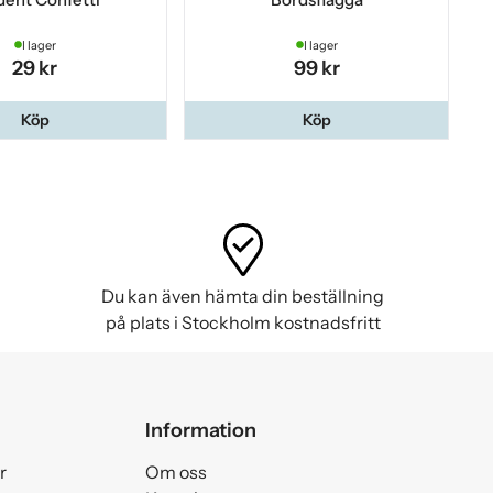
I lager
I lager
29 kr
99 kr
Köp
Köp
Du kan även hämta din beställning
på plats i Stockholm kostnadsfritt
Information
r
Om oss