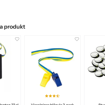
a produkt
udenten 22 cl
Visselpipor blågula 2-pack
Stu