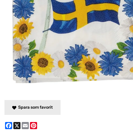
Spara som favorit
Facebook
X
Email
Pinterest