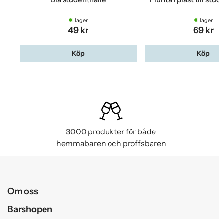
I lager
I lager
49 kr
69 kr
Köp
Köp
3000 produkter för både
hemmabaren och proffsbaren
Om oss
Barshopen