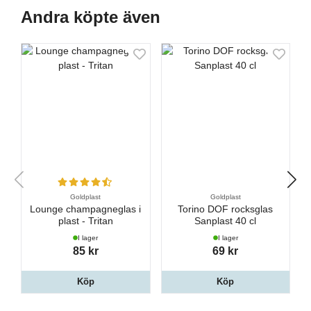
Andra köpte även
Goldplast
Goldplast
Lounge champagneglas i
Torino DOF rocksglas
plast - Tritan
Sanplast 40 cl
I lager
I lager
85 kr
69 kr
Köp
Köp