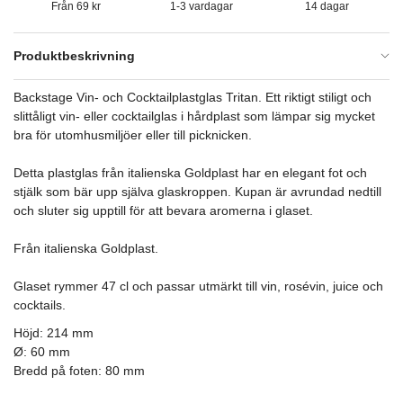
Från 69 kr
1-3 vardagar
14 dagar
Produktbeskrivning
Backstage Vin- och Cocktailplastglas Tritan. Ett riktigt stiligt och
slittåligt vin- eller cocktailglas i hårdplast som lämpar sig mycket
bra för utomhusmiljöer eller till picknicken.
Detta plastglas från italienska Goldplast har en elegant fot och
stjälk som bär upp själva glaskroppen. Kupan är avrundad nedtill
och sluter sig upptill för att bevara aromerna i glaset.
Från italienska Goldplast.
Glaset rymmer 47 cl och passar utmärkt till vin, rosévin, juice och
cocktails.
Höjd: 214 mm
Ø: 60 mm
Bredd på foten: 80 mm