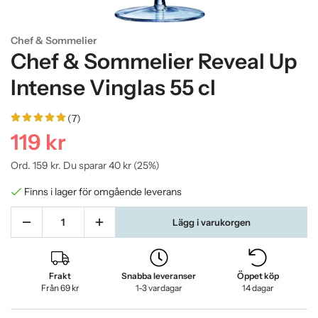
Chef & Sommelier
Chef & Sommelier Reveal Up
Intense Vinglas 55 cl
(7)
119 kr
Ord.
159 kr
. Du sparar
40 kr
(
25
%)
Finns i lager för omgående leverans
Lägg i varukorgen
Frakt
Snabba leveranser
Öppet köp
Från 69 kr
1-3 vardagar
14 dagar