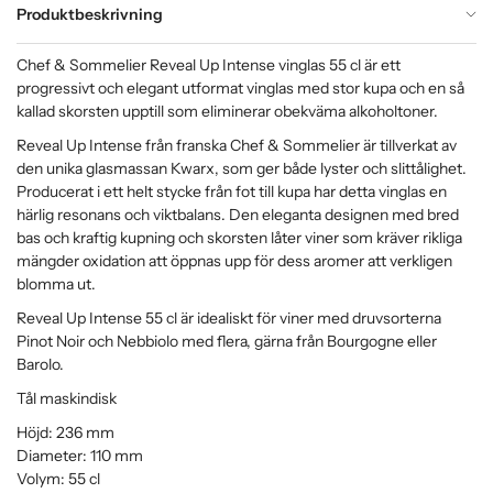
Produktbeskrivning
Chef & Sommelier Reveal Up Intense vinglas 55 cl är ett
progressivt och elegant utformat vinglas med stor kupa och en så
kallad skorsten upptill som eliminerar obekväma alkoholtoner.
Reveal Up Intense från franska Chef & Sommelier är tillverkat av
den unika glasmassan Kwarx, som ger både lyster och slittålighet.
Producerat i ett helt stycke från fot till kupa har detta vinglas en
härlig resonans och viktbalans. Den eleganta designen med bred
bas och kraftig kupning och skorsten låter viner som kräver rikliga
mängder oxidation att öppnas upp för dess aromer att verkligen
blomma ut.
Reveal Up Intense 55 cl är idealiskt för viner med druvsorterna
Pinot Noir och Nebbiolo med flera, gärna från Bourgogne eller
Barolo.
Tål maskindisk
Höjd: 236 mm
Diameter: 110 mm
Volym: 55 cl