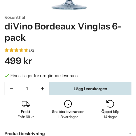
Rosenthal
diVino Bordeaux Vinglas 6-
pack
(3)
499 kr
Finns i lager för omgående leverans
Lägg i varukorgen
Frakt
Snabba leveranser
Öppet köp
Från 69 kr
1-3 vardagar
14 dagar
Produktbeskrivning