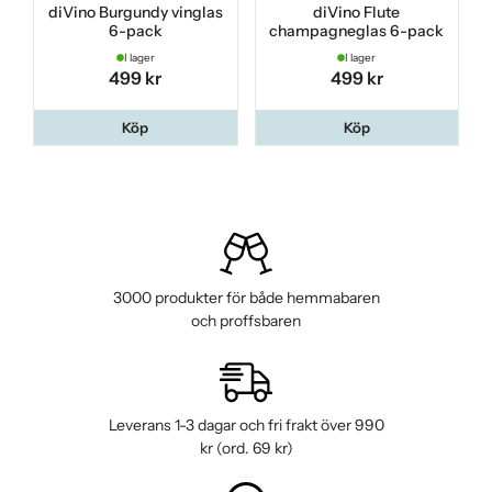
diVino Burgundy vinglas
diVino Flute
6-pack
champagneglas 6-pack
I lager
I lager
499 kr
499 kr
Köp
Köp
3000 produkter för både hemmabaren
och proffsbaren
Leverans 1-3 dagar och fri frakt över 990
kr (ord. 69 kr)