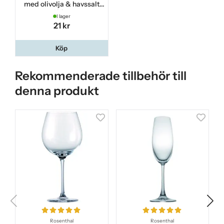
med olivolja & havssalt
100 g
I lager
21 kr
Köp
Rekommenderade tillbehör till
denna produkt
Rosenthal
Rosenthal