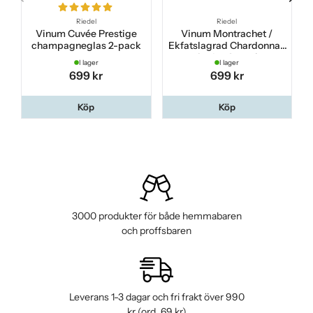
Riedel
Riedel
Vinum Cuvée Prestige
Vinum Montrachet /
champagneglas 2-pack
Ekfatslagrad Chardonnay
vinglas 2-pack
I lager
I lager
699 kr
699 kr
Köp
Köp
3000 produkter för både hemmabaren
och proffsbaren
Leverans 1-3 dagar och fri frakt över 990
kr (ord. 69 kr)