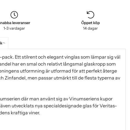
nabba leveranser
Öppet köp
1-3 vardagar
14 dagar
ik
2-pack. Ett stilrent och elegant vinglas som lämpar sig väl
infandel har en smal och relativt långsmal glaskropp som
upningens utformning är utformad för att perfekt återge
 Zinfandel, men passar utmärkt till de flesta typerna av
inumserien där man använt sig av Vinumseriens kupor
 även utvecklats nya specialdesignade glas för Veritas-
ens kraftiga viner.