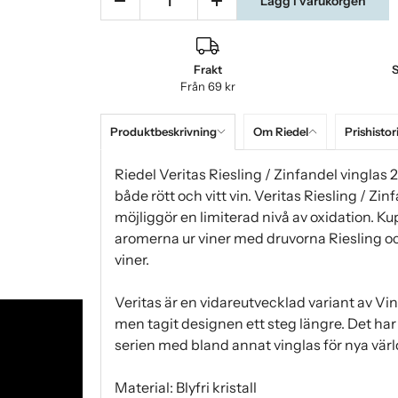
Lägg i varukorgen
Frakt
S
Från 69 kr
Produktbeskrivning
Om Riedel
Prishistor
Riedel Veritas Riesling / Zinfandel vinglas 
både rött och vitt vin. Veritas Riesling / Z
möjliggör en limiterad nivå av oxidation. K
aromerna ur viner med druvorna Riesling och
viner.
Veritas är en vidareutvecklad variant av V
men tagit designen ett steg längre. Det har
serien med bland annat vinglas för nya värld
Material: Blyfri kristall