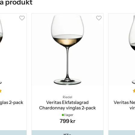
a produkt
Riedel
las 2-pack
Veritas Ekfatslagrad
Veritas N
Chardonnay vinglas 2-pack
vi
I lager
799 kr