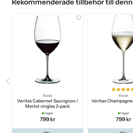
Rekommenderade tillbehör till denn
Riedel
Riedel
Veritas Cabernet Sauvignon /
Veritas Champagneg
Merlot vinglas 2-pack
I lager
I lager
799 kr
799 kr