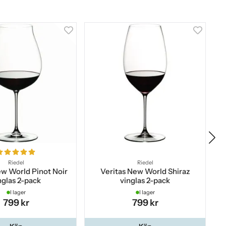
Riedel
Riedel
ew World Pinot Noir
Veritas New World Shiraz
nglas 2-pack
vinglas 2-pack
I lager
I lager
799 kr
799 kr