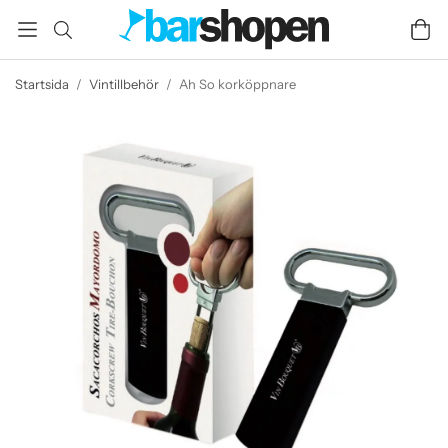
Startsida
/
Vintillbehör
/
Ah So korköppnare