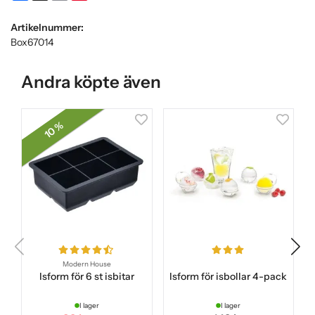
Artikelnummer:
Box67014
Andra köpte även
10 %
Modern House
Isform för 6 st isbitar
Isform för isbollar 4-pack
I lager
I lager