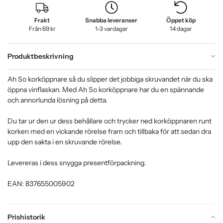
Frakt
Snabba leveranser
Öppet köp
Från 69 kr
1-3 vardagar
14 dagar
Produktbeskrivning
Ah So korköppnare så du slipper det jobbiga skruvandet när du ska
öppna vinflaskan. Med Ah So korköppnare har du en spännande
och annorlunda lösning på detta.
Du tar ur den ur dess behållare och trycker ned korköppnaren runt
korken med en vickande rörelse fram och tillbaka för att sedan dra
upp den sakta i en skruvande rörelse.
Levereras i dess snygga presentförpackning.
EAN: 837655005902
Prishistorik