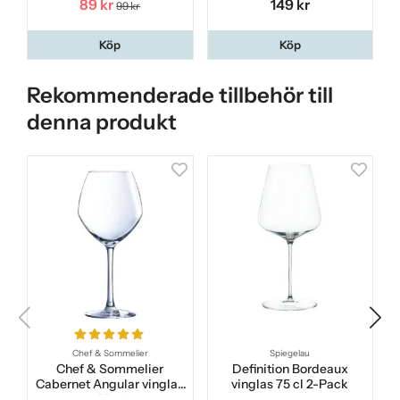
89 kr
149 kr
99 kr
Köp
Köp
Rekommenderade tillbehör till
denna produkt
Chef & Sommelier
Spiegelau
Chef & Sommelier
Definition Bordeaux
Cabernet Angular vinglas
vinglas 75 cl 2-Pack
35 cl