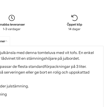
nabba leveranser
Öppet köp
1-3 vardagar
14 dagar
oner
ll julkänsla med denna tomteluva med vit tofs. En enkel
lådvinet till en stämningshöjare på julbordet.
assar de flesta standardförpackningar på 3 liter.
 på serveringen eller ge bort en rolig och uppskattad
der julstämning.
ning