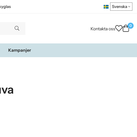
kyglas
0
Kontakta oss
Kampanjer
uva