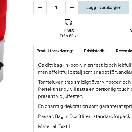
Lägg i varukorgen
Frakt
S
Från 69 kr
Produktbeskrivning
Prishistorik
Recensi
Ge ditt bag-in-box-vin en festlig och lekfu
men effektfull detalj som snabbt förvandlar 
Tomteluvan träs smidigt över vinboxen och p
Perfekt när du vill sätta en personlig touch
present vid julfesten.
En charmig dekoration som garanterat spri
Passar: Bag in Box 3 liter i standardförpack
Material: Textil