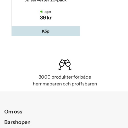
I lager
39 kr
Köp
3000 produkter för både
hemmabaren och proffsbaren
Om oss
Barshopen