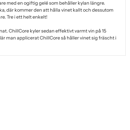
are med en ogiftig gelé som behåller kylan längre.
ka, där kommer den att hålla vinet kallt och dessutom
 Tre i ett helt enkelt!
lnat. ChillCore kyler sedan effektivt varmt vin på 15
är man applicerat ChillCore så håller vinet sig fräscht i