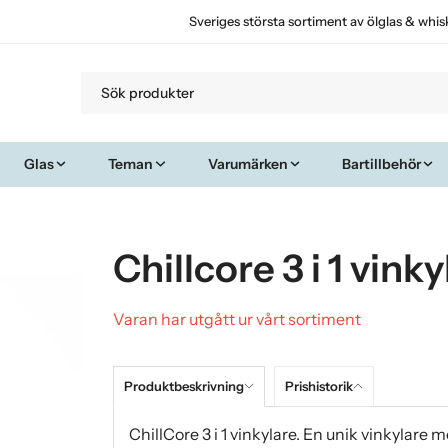
Sveriges största sortiment av ölglas & whis
Glas
Teman
Varumärken
Bartillbehör
Chillcore 3 i 1 vinky
Varan har utgått ur vårt sortiment
Produktbeskrivning
Prishistorik
ChillCore 3 i 1 vinkylare. En unik vinkylare