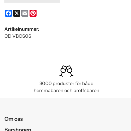
Facebook
X
Email
Pinterest
Artikelnummer:
CD VBCS06
3000 produkter för både
hemmabaren och proffsbaren
Om oss
Barshopen