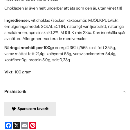
Chokladen är även helt underbar att äta som den är, utan vinet till!
Ingredienser:
vit choklad (socker, kakaosmör, MJÖLKPULVER,
emulgeringsmedel: SOJALECTIN, naturligt vaniljextrakt), naturliga
smakämnen, apelsinskal 0,2%. MJÖLK min 23%. Kan innehålla spår
av nötter. Allergener markerade med versaler.
Näringsinnehåll per 100g:
energi 2362kj/565 kcal, fett 35,5g,
varav mättat fett 21,4g, kolhydrat 55g, varav sockerarter 54,4g,
kostfiber 0g, protein 5,9g, salt 0,23g.
Vikt:
100 gram
Prishistorik
Spara som favorit
Facebook
X
Email
Pinterest