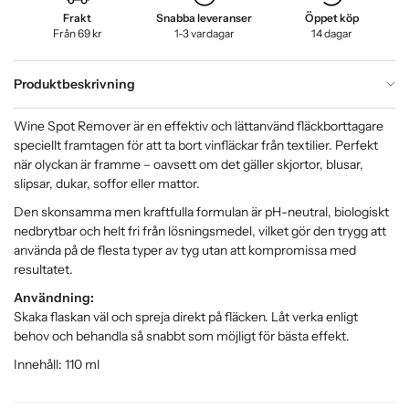
Frakt
Snabba leveranser
Öppet köp
Från 69 kr
1-3 vardagar
14 dagar
Produktbeskrivning
Wine Spot Remover är en effektiv och lättanvänd fläckborttagare
speciellt framtagen för att ta bort vinfläckar från textilier. Perfekt
när olyckan är framme – oavsett om det gäller skjortor, blusar,
slipsar, dukar, soffor eller mattor.
Den skonsamma men kraftfulla formulan är pH-neutral, biologiskt
nedbrytbar och helt fri från lösningsmedel, vilket gör den trygg att
använda på de flesta typer av tyg utan att kompromissa med
resultatet.
Användning:
Skaka flaskan väl och spreja direkt på fläcken. Låt verka enligt
behov och behandla så snabbt som möjligt för bästa effekt.
Innehåll: 110 ml