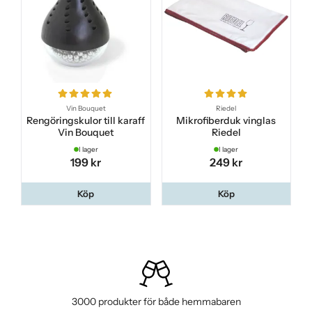
Vin Bouquet
Riedel
Rengöringskulor till karaff
Mikrofiberduk vinglas
Vin Bouquet
Riedel
I lager
I lager
199 kr
249 kr
Köp
Köp
3000 produkter för både hemmabaren