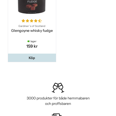
Gardiner´s of Scotland
Glengoyne whisky fudge
I lager
159 kr
Köp
3000 produkter för både hemmabaren
och proffsbaren