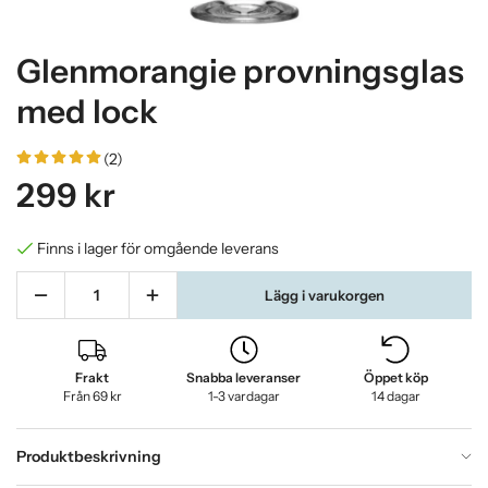
Glenmorangie provningsglas
med lock
(2)
299 kr
Finns i lager för omgående leverans
Lägg i varukorgen
Frakt
Snabba leveranser
Öppet köp
Från 69 kr
1-3 vardagar
14 dagar
Produktbeskrivning