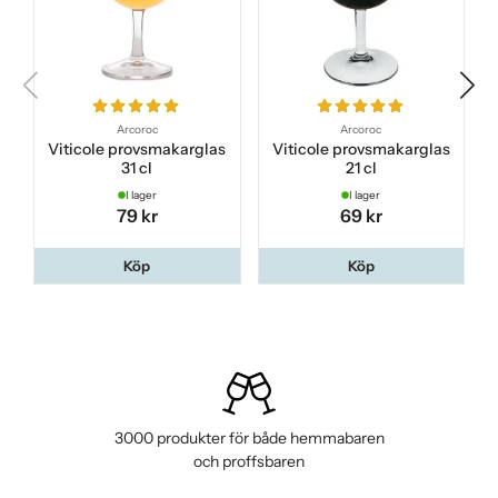
Arcoroc
Arcoroc
Viticole provsmakarglas
Viticole provsmakarglas
31 cl
21 cl
I lager
I lager
79 kr
69 kr
Köp
Köp
3000 produkter för både hemmabaren
och proffsbaren