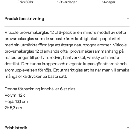
Från 69 kr
1-3 vardagar
14 dagar
Produktbeskrivning
Viticole provsmakarglas 12 cl 6-pack är en mindre modell av detta
provsmakarglas som de senaste åren kraftigt ökat i popularitet
med sin utmärkta förmåga att återge naturtrogna aromer. Viticole
provsmakarglas 12 cl används ofta i provsmakarsammanhang på
restauranger till portvin, rödvin, hantverksöl, whisky och andra
destillat. Den tunna kroppen och eleganta kupan gör att smak och
aromupplevelsen förhöjs. Ett utmärkt glas att ha när man vill smaka
många olika drycker på bästa sätt.
Denna förpackning innehåller 6 st glas.
Volym: 12 cl
Höjd: 13,1 cm
Ø: 5,3 cm
Prishistorik